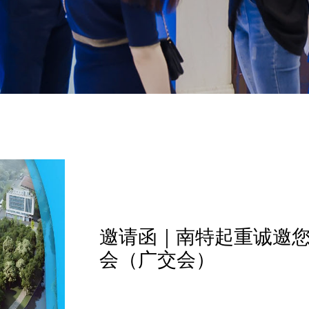
邀请函｜南特起重诚邀您
会（广交会）