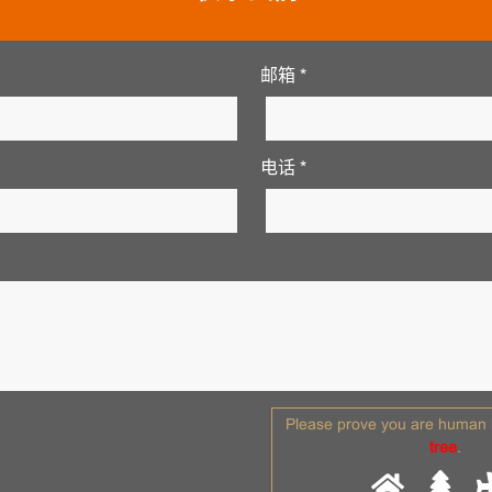
邮箱 *
电话 *
Please prove you are human b
tree
.