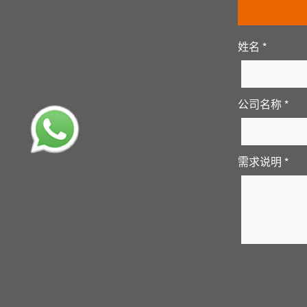
姓名 *
公司名称 *
需求说明 *